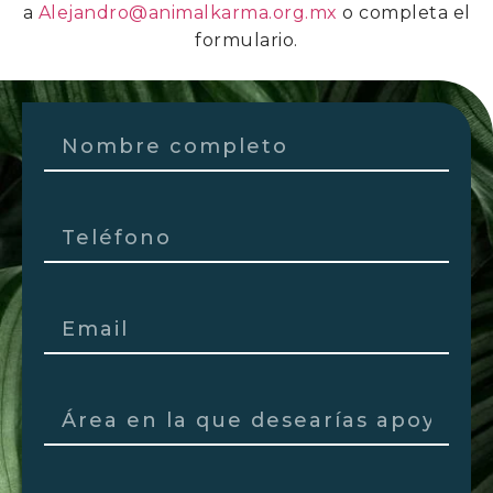
a
Alejandro@animalkarma.org.mx
o completa el
formulario.